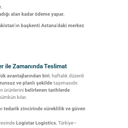
r.
adığı alan kadar ödeme yapar.
zakistan’ın başkenti Astana’daki merkez
ler ile Zamanında Teslimat
ük avantajlarından biri
, haftalık düzenli
orunsuz ve planlı şekilde
taşımasıdır.
ın ürünlerini
belirlenen tarihlerde
mümkün kılar.
le
tedarik zincirinde süreklilik ve güven
ayesinde
Logistar Logistics
, Türkiye–