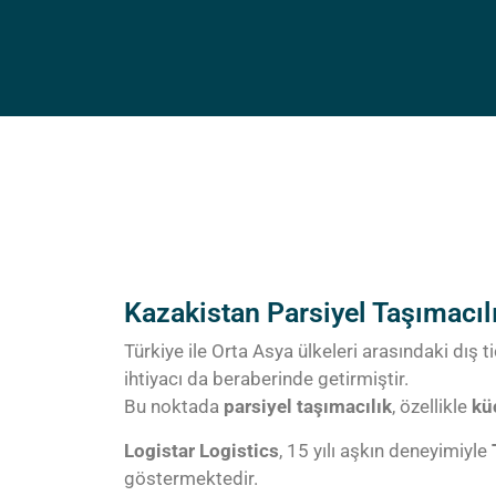
Kazakistan Parsiyel Taşımacıl
Türkiye ile Orta Asya ülkeleri arasındaki dış 
ihtiyacı da beraberinde getirmiştir.
Bu noktada
parsiyel taşımacılık
, özellikle
kü
Logistar Logistics
, 15 yılı aşkın deneyimiyle
göstermektedir.