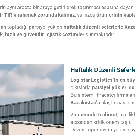
lerin aynı araçta bir araya getirilerek taşınması esasına dayanı
ir TIR kiralamak zorunda kalmaz
, yalnızca
ürünlerinin kapl
ndan topladığı parsiyel yükleri
haftalık düzenli seferlerle Ka
, hızlı ve güvenilir lojistik çözümler
sunmaktadır.
Haftalık Düzenli Sefer
Logistar Logistics’in en büy
çıkışlarla
parsiyel yükleri s
Bu sistem, ihracatçı firmalar
Kazakistan’a
ulaştırmasını 
Zamanında teslimat
, özellik
açısından kritik önem taşır.
Düzenli operasyon yapısı s