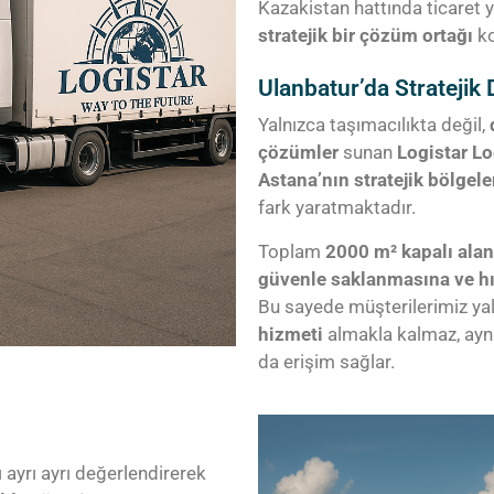
Kazakistan hattında ticaret 
stratejik bir çözüm ortağı
ko
Ulanbatur’da Stratejik
Yalnızca taşımacılıkta değil,
çözümler
sunan
Logistar Lo
Astana’nın stratejik bölgel
fark yaratmaktadır.
Toplam
2000 m² kapalı alan
güvenle saklanmasına ve hı
Bu sayede müşterilerimiz ya
hizmeti
almakla kalmaz, ay
da erişim sağlar.
ı ayrı ayrı değerlendirerek