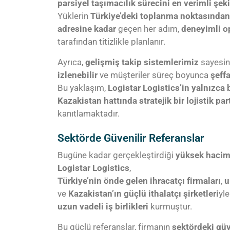
parsiyel taşımacılık sürecini en verimli şeki
Yüklerin
Türkiye’deki toplanma noktasından
adresine kadar
geçen her adım,
deneyimli o
tarafından titizlikle planlanır.
Ayrıca,
gelişmiş takip sistemlerimiz
sayesin
izlenebilir
ve müşteriler süreç boyunca
şeffa
Bu yaklaşım,
Logistar Logistics’in yalnızca b
Kazakistan hattında stratejik bir lojistik par
kanıtlamaktadır.
Sektörde Güvenilir Referanslar
Bugüne kadar gerçekleştirdiği
yüksek haciml
Logistar Logistics
,
Türkiye’nin önde gelen ihracatçı firmaları
,
u
ve
Kazakistan’ın güçlü ithalatçı şirketleri
yle
uzun vadeli iş birlikleri
kurmuştur.
Bu güçlü referanslar, firmanın
sektördeki güve