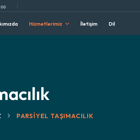
8:00
kımızda
Hizmetlerimiz
İletişim
Dil
macılık
Z
PARSIYEL TAŞIMACILIK