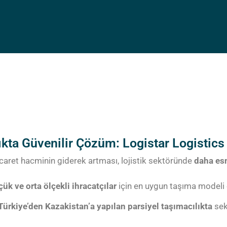
ıkta Güvenilir Çözüm: Logistar Logistics
ticaret hacminin giderek artması, lojistik sektöründe
daha es
çük ve orta ölçekli ihracatçılar
için en uygun taşıma modeli 
Türkiye’den Kazakistan’a yapılan parsiyel taşımacılıkta
sek