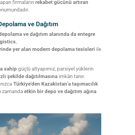
yapan firmaların
rekabet gücünü artıran
numundadır.
 Depolama ve Dağıtım
depolama ve dağıtım alanında da entegre
gistics
,
erinde yer alan modern depolama tesisleri
ile
a sahip
güçlü altyapımız, parsiyel yüklerin
zlı şekilde dağıtılmasına
imkân tanır.
lnızca
Türkiye’den Kazakistan’a taşımacılık
nı zamanda
etkin bir depo ve dağıtım ağına