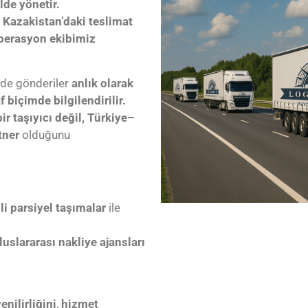
lde yönetir.
 Kazakistan’daki teslimat
perasyon ekibimiz
de gönderiler
anlık olarak
f biçimde bilgilendirilir.
ir taşıyıcı değil, Türkiye–
tner
olduğunu
i parsiyel taşımalar
ile
luslararası nakliye ajansları
nilirliğini
,
hizmet